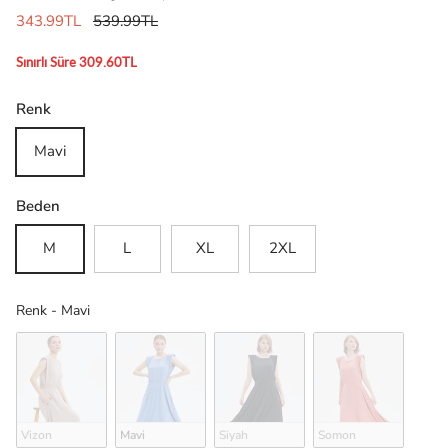
343.99TL
539.99TL
Sınırlı Süre 309.60TL
Renk
Mavi
Beden
M
L
XL
2XL
Renk
Renk
-
Mavi
Vizon
Mavi
Siyah
Somon