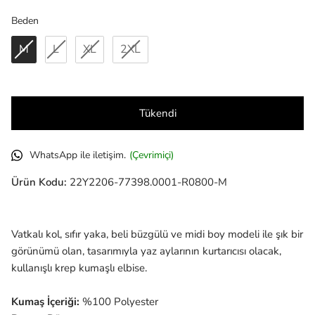
Beden
Beden
M
L
XL
2XL
Tükendi
WhatsApp ile iletişim.
(Çevrimiçi)
Ürün Kodu:
22Y2206-77398.0001-R0800-M
Vatkalı kol, sıfır yaka, beli büzgülü ve midi boy modeli ile şık bir
görünümü olan, tasarımıyla yaz aylarının kurtarıcısı olacak,
kullanışlı krep kumaşlı elbise.
Kumaş İçeriği:
%100 Polyester