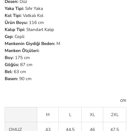
Desen:
Düz
Yaka Tipi:
Sıfır Yaka
Kol Tipi:
Vatkalı
Kol
Ürün Boyu:
116 cm
Kalıp Tipi:
Standart Kalıp
Cep:
Cepli
Mankenin Giydiği Beden:
M
Manken Ölçüleri:
Boy:
175 cm
Göğüs:
87 cm
Bel:
63 cm
Basen:
90 cm
cm
M
L
XL
2XL
OMUZ
43
44.5
46
47.5