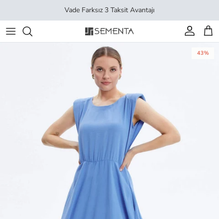
İçeriği geç
Vade Farksız 3 Taksit Avantajı
Hesap
Sep
43%