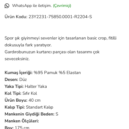
WhatsApp ile iletişim.
(Çevrimiçi)
Ürün Kodu:
23Y2231-75850.0001-R2204-S
Spor şık giyinmeyi sevenler için tasarlanan basic crop, fitilli
dokusuyla fark yaratıyor.
Gardırobunuzun kurtarıcı parçası olan tasarımı çok
seveceksiniz.
Kumaş İçeriği:
%95 Pamuk %5 Elastan
Desen:
Düz
Yaka Tipi:
Halter Yaka
Kol Tipi:
Sıfır Kol
Ürün Boyu:
40 cm
Kalıp Tipi:
Standart Kalıp
Mankenin Giydiği Beden:
S
Manken Ölçüleri:
Boy:
175 cm