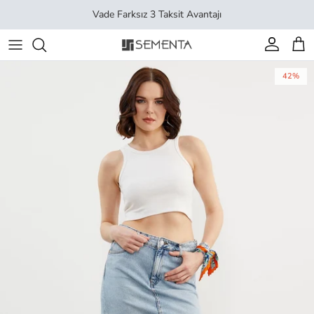
İçeriği geç
Vade Farksız 3 Taksit Avantajı
Hesap
Sep
42%