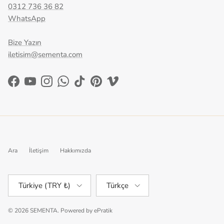
0312 736 36 82
WhatsApp
Bize Yazın
iletisim@sementa.com
Facebook
YouTube
Instagram
WhatsApp
TikTok
Pinterest
Vimeo
Ara
İletişim
Hakkımızda
Ülke/Bölge
Dil
Türkiye (TRY ₺)
Türkçe
© 2026
SEMENTA
.
Powered by
ePratik