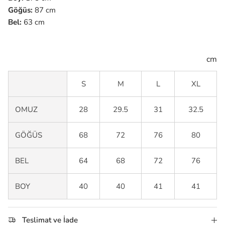
Göğüs:
87 cm
Bel:
63 cm
cm
S
M
L
XL
OMUZ
28
29.5
31
32.5
GÖĞÜS
68
72
76
80
BEL
64
68
72
76
BOY
40
40
41
41
Teslimat ve İade