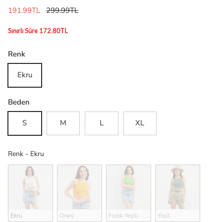
191.99TL
299.99TL
Sınırlı Süre 172.80TL
Renk
Ekru
Beden
S
M
L
XL
Renk
Renk
-
Ekru
Ekru
Oranj
Fıstık Yeşili
Yeşil